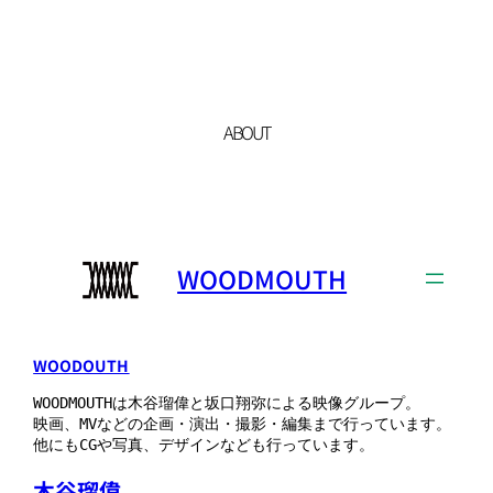
内
容
を
ス
キ
ABOUT
ッ
プ
WOODMOUTH
WOODOUTH
WOODMOUTHは木谷瑠偉と坂口翔弥による映像グループ。
映画、MVなどの企画・演出・撮影・編集まで行っています。
他にもCGや写真、デザインなども行っています。
木谷瑠偉